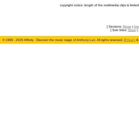
copyright notice: length of the multimedia clips is limite
[ Sections:
Home
|
Int
[ Sub Sites:
Store
|
© 1998 - 2026 Affinity - Discover the music magic of Anthony Lun. All rights reserved. (
Privacy